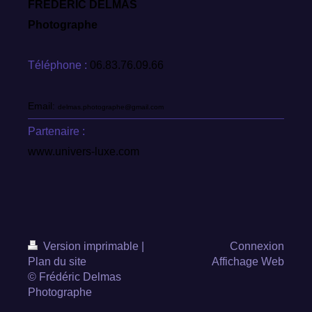
FREDERIC DELMAS
Photographe
Téléphone :
06.83.76.09.66
Email:
delmas.photographe@gmail.com
Partenaire :
www.univers-luxe.com
Version imprimable
|
Connexion
Plan du site
Affichage Web
© Frédéric Delmas
Photographe